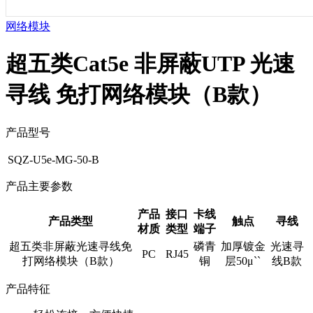
网络模块
超五类Cat5e 非屏蔽UTP 光速
寻线 免打网络模块（B款）
产品型号
SQZ-U5e-MG-50-B
产品主要参数
产品
接口
卡线
产品类型
触点
寻线
材质
类型
端子
超五类非屏蔽光速寻线免
磷青
加厚镀金
光速寻
PC
RJ45
打网络模块（B款）
铜
层50μ``
线B款
产品特征