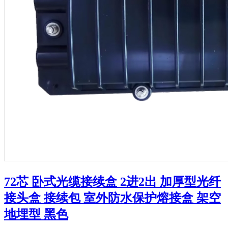
72芯 卧式光缆接续盒 2进2出 加厚型光纤
接头盒 接续包 室外防水保护熔接盒 架空
地埋型 黑色