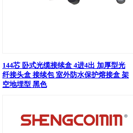
144芯 卧式光缆接续盒 4进4出 加厚型光
纤接头盒 接续包 室外防水保护熔接盒 架
空地埋型 黑色