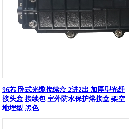
96芯 卧式光缆接续盒 2进2出 加厚型光纤
接头盒 接续包 室外防水保护熔接盒 架空
地埋型 黑色