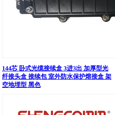
144芯 卧式光缆接续盒 3进3出 加厚型光
纤接头盒 接续包 室外防水保护熔接盒 架
空地埋型 黑色