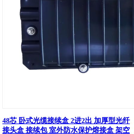
48芯 卧式光缆接续盒 2进2出 加厚型光纤
接头盒 接续包 室外防水保护熔接盒 架空